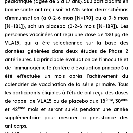
pédiatrique (âgée de 5 à 17 ans). 560 participants en
bonne santé ont reçu soit VLA15 selon deux schémas
d'immunisation (à 0-2-6 mois [N=190] ou à 0-6 mois
[N=181]), soit un placebo (0-2-6 mois [N=189]). Les
personnes vaccinées ont reçu une dose de 180 µg de
VLA15, qui a été sélectionnée sur la base des
données générées dans deux études de Phase 2
antérieures. La principale évaluation de l'innocuité et
de l'immunogénicité (critère d'évaluation principal) a
été effectuée un mois après l'achèvement du
calendrier de vaccination de la série primaire. Tous
les participants éligibles à l’étude ont reçu des doses
ème
ème
de rappel de VLA15 ou de placebo aux 18
, 30
ème
et 42
mois et seront suivis pendant une année
supplémentaire pour mesurer la persistance des
anticorps.