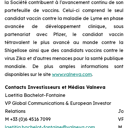
la Société contribuent à l'avancement continu de son
portefeuille de vaccins. Celui-ci comprend le seul
candidat vaccin contre la maladie de Lyme en phase
avancée de développement clinique, sous
partenariat avec Pfizer, le candidat vaccin
tétravalent le plus avancé au monde contre la
Shigellose ainsi que des candidats vaccins contre le
virus Zika et d'autres menaces pour la santé publique
mondiale. De plus amples informations sont
disponibles sur le site
www.valneva.com
.
Contacts Investisseurs et Médias Valneva
Laetitia Bachelot-Fontaine
VP Global Communications & European Investor
Relations
Josh
M +33 (0)6 4516 7099
VP G
laetitia.bachelot-fontaine@valneva.com
M +0