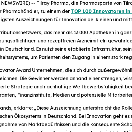
EWSWIRE) -- Tilray Pharma, die Pharmasparte von Tilray
her Pharmahändler, zu einem der
TOP 100 Innovatoren in
gsten Auszeichnungen für Innovation bei kleinen und mit
ributionsnetzwerk, das mehr als 13.000 Apotheken in ganz
ungspflichtigen und rezeptfreien Arzneimitteln gewährleis
 Deutschland. Es nutzt seine etablierte Infrastruktur, sei
itssystems, um Patienten den Zugang in einem stark regul
ovator Award Unternehmen, die sich durch außergewöhnlich
zeichnen. Die Gewinner werden anhand einer strengen, wis
erte Strategie und nachhaltige Wettbewerbsfähigkeit beu
anten, Finanzinstitute, Medien und potenzielle Mitarbeiter
Brands, erklärte: „Diese Auszeichnung unterstreicht die Rol
ischen Ökosystems in Deutschland. Bei Innovation geht es
nahme von Marktbedürfnissen und die konsequente Schaf