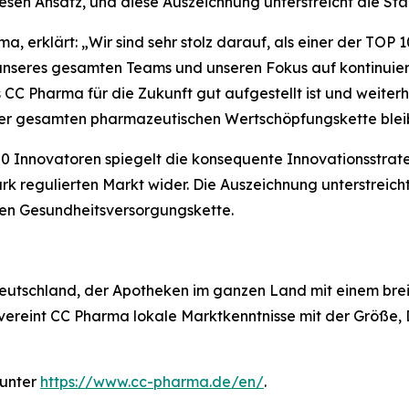
iesen Ansatz, und diese Auszeichnung unterstreicht die S
, erklärt: „Wir sind sehr stolz darauf, als einer der TOP
unseres gesamten Teams und unseren Fokus auf kontinuierl
s CC Pharma für die Zukunft gut aufgestellt ist und weiterhi
er gesamten pharmazeutischen Wertschöpfungskette bleib
0 Innovatoren spiegelt die konsequente Innovationsstrate
rk regulierten Markt wider. Die Auszeichnung unterstreicht
hen Gesundheitsversorgungskette.
Deutschland, der Apotheken im ganzen Land mit einem bre
ds vereint CC Pharma lokale Marktkenntnisse mit der Größe,
 unter
https://www.cc-pharma.de/en/
.