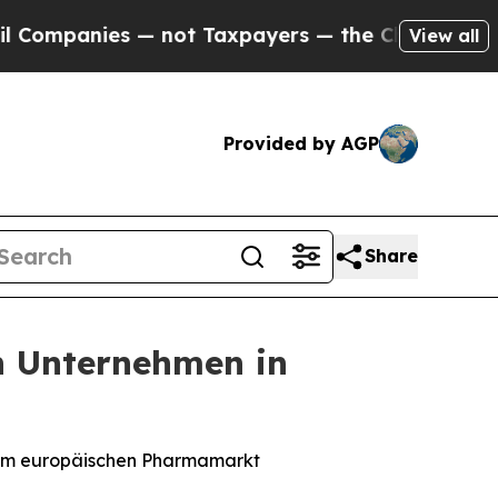
es — not Taxpayers — the Chance to Cash in on P
View all
Provided by AGP
Share
en Unternehmen in
dem europäischen Pharmamarkt