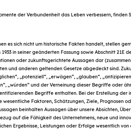
mente der Verbundenheit das Leben verbessern, finden Sie
nen es sich nicht um historische Fakten handelt, stellen
n 1933 in seiner geänderten Fassung sowie Abschnitt 21E de
tionen oder zukunftsgerichtete Aussagen dar (zusammen 
ten und anderen geltenden Gesetze abgedeckt sind. Zukun
glichen“, „potenziell“, „erwägen“, „glauben“, „antizipiere
den“, „würden“ und der Verneinung dieser Begriffe oder ä
ntifizierenden Begriffe enthalten. Bei der Erstellung der i
 wesentliche Faktoren, Schätzungen, Ziele, Prognosen od
Aussagen beinhalten Aussagen über unsere Absichten, Übe
ezug auf die Fähigkeit des Unternehmens, neue und innov
lichen Ergebnisse, Leistungen oder Erfolge wesentlich vo