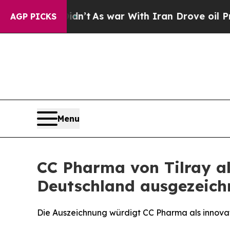
t Didn’t
As war With Iran Drove oil Prices Highe
AGP PICKS
Menu
CC Pharma von Tilray al
Deutschland ausgezeich
Die Auszeichnung würdigt CC Pharma als innov