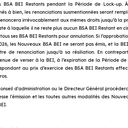
es BSA BEI Restants pendant la Période de Lock-up. À
s à bien, les renonciations susmentionnées seront rempla
 renoncera irrévocablement aux mêmes droits jusqu’à la prem
te à laquelle il ne reste plus aucun BSA BEI Restant en circu
us ses BSA BEI Restants pour annulation. Si l’approbatio
2026, les Nouveaux BSA BEI ne seront pas émis, et la BEI
e de renonciation jusqu’à sa résiliation. En contrepar
nue de verser à la BEI, à l’expiration de la Période de 
spondant au prix d’exercice des BSA BEI Restants effec
ros.
e Conseil d'administration ou le Directeur Général procéd
se l'émission et les toutes autres modalités des Nouve
EI.