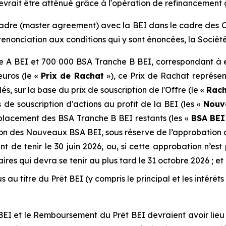
e devrait être atténué grâce à l'opération de refinancement
adre (
master agreement
) avec la BEI dans le cadre des O
enonciation aux conditions qui y sont énoncées, la Société
 A BEI et 700 000 BSA Tranche B BEI, correspondant à env
euros (le «
Prix de Rachat
»), ce Prix de Rachat représe
s, sur la base du prix de souscription de l'Offre (le «
Rach
de souscription d'actions au profit de la BEI (les «
Nouv
mplacement des BSA Tranche B BEI restants (les «
BSA BEI
sion des Nouveaux BSA BEI, sous réserve de l’approbation
t de tenir le 30 juin 2026, ou, si cette approbation n’es
res qui devra se tenir au plus tard le 31 octobre 2026 ; et
u titre du Prêt BEI (y compris le principal et les intérêts
I et le Remboursement du Prêt BEI devraient avoir lieu au