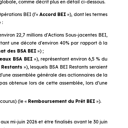
 globale, comme décrit plus en détail ci-dessous.
pérations BEI (l'«
Accord BEI
»), dont les termes
 :
iron 22,7 millions d'Actions Sous-jacentes BEI,
ntant une décote d'environ 40% par rapport à la
at des BSA BEI
») ;
eaux BSA BEI
»), représentant environ 6,5 % du
 Restants
»), lesquels BSA BEI Restants seraient
 d'une assemblée générale des actionnaires de la
t pas obtenue lors de cette assemblée, lors d’une
 courus) (le «
Remboursement
du Prêt BEI
»).
x mi-juin 2026 et être finalisés avant le 30 juin