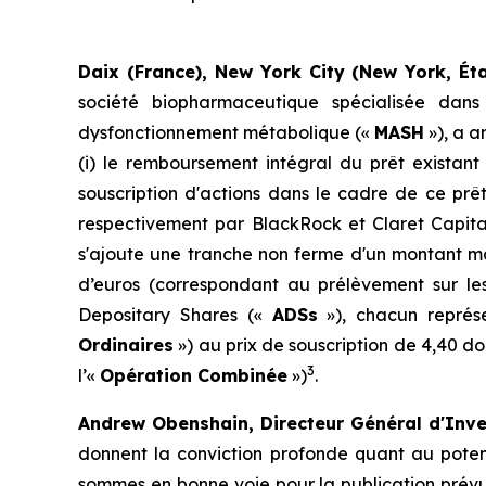
Daix (France), New York City (New York, Éta
société biopharmaceutique spécialisée dan
dysfonctionnement métabolique («
MASH
»), a a
(i) le remboursement intégral du prêt exista
souscription d'actions dans le cadre de ce prêt
respectivement par BlackRock et Claret Capital
s'ajoute une tranche non ferme d'un montant ma
d’euros (correspondant au prélèvement sur les
Depositary Shares
(«
ADSs
»), chacun représ
Ordinaires
») au prix de souscription de 4,40 do
3
l’«
Opération Combinée
»)
.
Andrew Obenshain, Directeur Général d'Inve
donnent la conviction profonde quant au potent
sommes en bonne voie pour la publication prévue