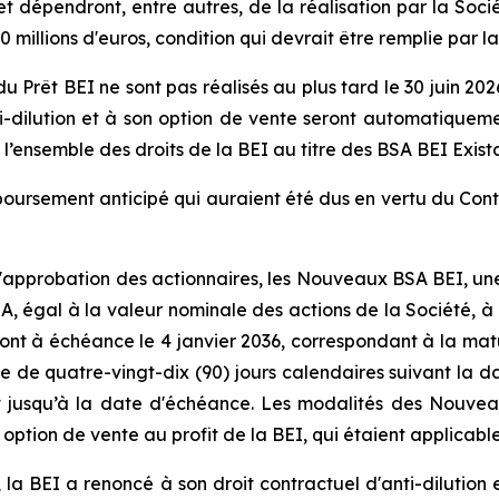
t dépendront, entre autres, de la réalisation par la Soc
llions d'euros, condition qui devrait être remplie par la r
rêt BEI ne sont pas réalisés au plus tard le 30 juin 2026 
nti-dilution et à son option de vente seront automatiquem
l’ensemble des droits de la BEI au titre des BSA BEI Exista
boursement anticipé qui auraient été dus en vertu du Co
'approbation des actionnaires, les Nouveaux BSA BEI, une 
SA, égal à la valeur nominale des actions de la Société,
nt à échéance le 4 janvier 2036, correspondant à la matu
 de quatre-vingt-dix (90) jours calendaires suivant la da
 jusqu’à la date d'échéance. Les modalités des Nouveaux
option de vente au profit de la BEI, qui étaient applicabl
 la BEI a renoncé à son droit contractuel d'anti-dilution