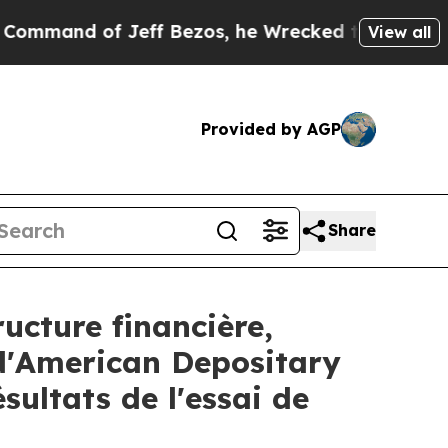
eff Bezos, he Wrecked the Washington Post Opini
View all
Provided by AGP
Share
ucture financière,
 d'American Depositary
sultats de l'essai de