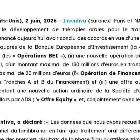
ts-Unis), 2 juin, 2026
–
Inventiva
(Euronext Paris et 
s le développement de thérapies orales pour le tra
nnoncé aujourd'hui avoir conclu des accords en vue d’un
nt auprès de la Banque Européenne d’Investissement (la
 (les «
Opérations BEI
»), (ii) une nouvelle opération
, d'un montant maximal de 130 millions d'euros en tran
ximal de 20 millions d'euros (l’«
Opération de Finance
 Tranches A et B du Financement) et (iii) une offre a
entant une nouvelle action ordinaire de la Société d
llars par ADS (l’«
Offre Equity
», et, conjointement avec l
ntiva, a déclaré
: «
Les données que nous avons recueilli
iel du lanifibranor en tant que traitement oral différen
 des premiers résultats de la phase 3 au quatrième trime