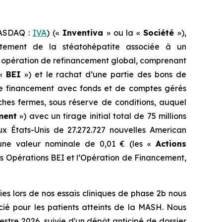
NASDAQ :
IVA
) («
Inventiva
» ou la «
Société
»),
itement de la stéatohépatite associée à un
e opération de refinancement global, comprenant
 «
BEI
») et le rachat d’une partie des bons de
 de financement avec fonds et de comptes gérés
ches fermes, sous réserve de conditions, auquel
ment
») avec un tirage initial total de 75 millions
ux États-Unis de 27.272.727 nouvelles
American
’une valeur nominale de 0,01 € (les «
Actions
es Opérations BEI et l’Opération de Financement,
es lors de nos essais cliniques de phase 2b nous
cié pour les patients atteints de la MASH. Nous
stre 2026, suivie d'un dépôt anticipé de dossier